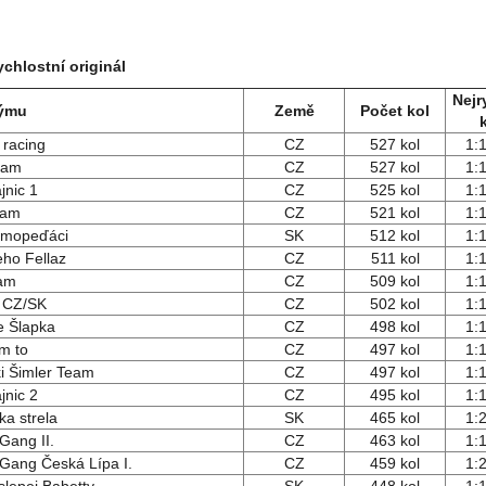
chlostní originál
Nejr
týmu
Země
Počet kol
racing
CZ
527 kol
1:
Team
CZ
527 kol
1:
ajnic 1
CZ
525 kol
1:
eam
CZ
521 kol
1:
i mopeďáci
SK
512 kol
1:
eho Fellaz
CZ
511 kol
1:
am
CZ
509 kol
1:
i CZ/SK
CZ
502 kol
1:
e Šlapka
CZ
498 kol
1:
m to
CZ
497 kol
1:
i Šimler Team
CZ
497 kol
1:
ajnic 2
CZ
495 kol
1:
a strela
SK
465 kol
1:
Gang II.
CZ
463 kol
1:
 Gang Česká Lípa I.
CZ
459 kol
1: