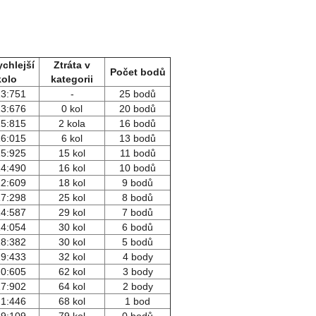
ychlejší
Ztráta v
Počet bodů
kolo
kategorii
13:751
-
25 bodů
13:676
0 kol
20 bodů
15:815
2 kola
16 bodů
16:015
6 kol
13 bodů
15:925
15 kol
11 bodů
14:490
16 kol
10 bodů
12:609
18 kol
9 bodů
17:298
25 kol
8 bodů
14:587
29 kol
7 bodů
14:054
30 kol
6 bodů
18:382
30 kol
5 bodů
19:433
32 kol
4 body
20:605
62 kol
3 body
17:902
64 kol
2 body
21:446
68 kol
1 bod