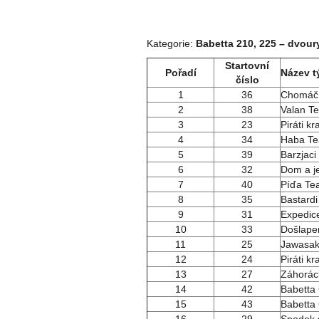
Kategorie:
Babetta 210, 225 – dvoury
Startovní
Pořadí
Název 
číslo
1
36
Chomáč 
2
38
Valan 
3
23
Piráti kr
4
34
Haba T
5
39
Barzjac
6
32
Dom a j
7
40
Píďa Te
8
35
Bastard
9
31
Expedic
10
33
Došlape
11
25
Jawasak
12
24
Piráti kr
13
27
Záhoráck
14
42
Babetta 
15
43
Babetta