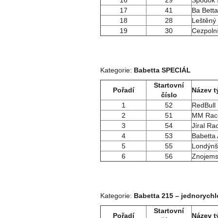
16
29
Spodok s
17
41
Ba Bett
18
28
Leštěný 
19
30
Cezpoln
Kategorie:
Babetta SPECIÁL
Startovní
Pořadí
Název 
číslo
1
52
RedBull
2
51
MM Rac
3
54
Jíral Ra
4
53
Babetta 
5
55
Londýnš
6
56
Znojems
Kategorie:
Babetta 215 –
jednorychlo
Startovní
Pořadí
Název 