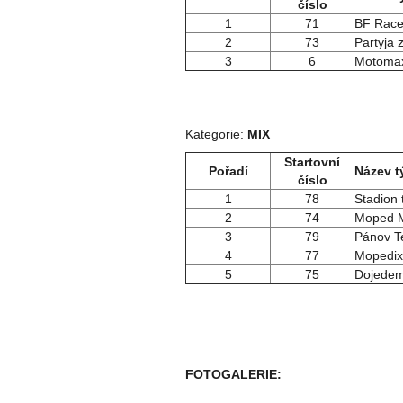
číslo
1
71
BF Race
2
73
Partyja 
3
6
Motoma
Kategorie:
MIX
Startovní
Pořadí
Název 
číslo
1
78
Stadion
2
74
Moped Mí
3
79
Pánov 
4
77
Mopedix
5
75
Dojede
FOTOGALERIE: