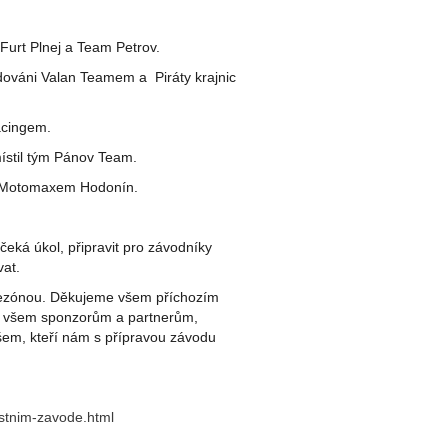
 Furt Plnej a Team Petrov.
dováni Valan Teamem a Piráty krajnic
acingem.
místil tým Pánov Team.
 a Motomaxem Hodonín.
čeká úkol, připravit pro závodníky
at.
sezónou. Děkujeme všem příchozím
ří všem sponzorům a partnerům,
šem, kteří nám s přípravou závodu
ostnim-zavode.html