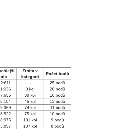
ychlejší
Ztráta v
Počet bodů
kolo
kategorii
12:611
-
25 bodů
11:036
0 kol
20 bodů
17:655
38 kol
16 bodů
15:154
45 kol
13 bodů
19:369
74 kol
11 bodů
18:522
75 kol
10 bodů
18:975
101 kol
9 bodů
23:897
107 kol
8 bodů