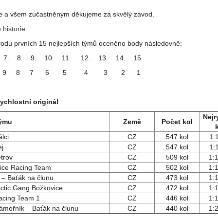
e a všem zúčastněným děkujeme za skvělý závod.
e
historie
.
ávodu prvních 15 nejlepších týmů oceněno body následovně:
 7. 8. 9. 10. 11. 12. 13. 14. 15.
1 10 9 8 7 6 5 4 3 2 1
ychlostní originál
Nejr
týmu
Země
Počet kol
lci
CZ
547 kol
1:
ej
CZ
547 kol
1:
trov
CZ
509 kol
1:
ice Racing Team
CZ
502 kol
1:
 – Baťák na člunu
CZ
473 kol
1:
tictic Gang Božkovice
CZ
472 kol
1:
acing Team 1
CZ
446 kol
1:
ámořník – Baťák na člunu
CZ
440 kol
1: