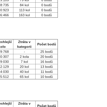
19:109
79 kol
0 bodů
18:735
84 kol
0 bodů
20:923
113 kol
0 bodů
16:466
163 kol
0 bodů
ychlejší
Ztráta v
Počet bodů
kolo
kategorii
09:768
-
25 bodů
10:307
2 kola
20 bodů
09:030
7 kol
16 bodů
12:129
20 kol
13 bodů
14:030
40 kol
11 bodů
15:512
65 kol
10 bodů
ychlejší
Ztráta v
Počet bodů