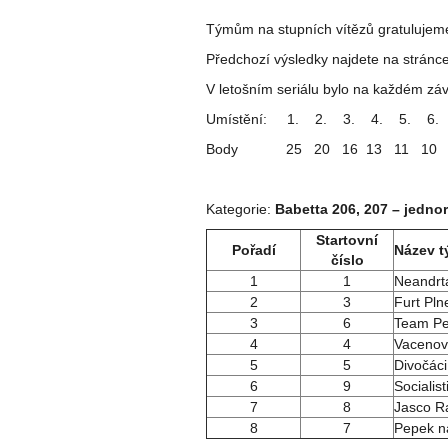
Týmům na stupních vítězů gratulujem
Předchozí výsledky najdete na stránc
V letošním seriálu bylo na každém z
Umístění: 1. 2. 3. 4. 5. 6.
Body 25 20 16 13 1
Kategorie:
Babetta 206, 207 – jednor
Startovní
Pořadí
Název 
číslo
1
1
Neandrtá
2
3
Furt Pln
3
6
Team Pe
4
4
Vacenov
5
5
Divočáci
6
9
Socialis
7
8
Jasco R
8
7
Pepek n