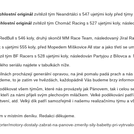
chlostní originál
zvítězil tým Neandrtálci s 547 ujetými koly před týmy
hlostní originál
zvítězil tým Chomáč Racing s 527 ujetými koly, násle
RedBull s 546 koly, druhý skončil MM Race Team, následovaný Jíral R
s ujetými 555 koly, před Mopedem Míškovice All star a jako třetí se u
zil tým BF Racers s 528 ujetými koly, následován Partyjou z Bílovca
ého seriálu najdete v tabulkách níže.
dílnách procházejí generální opravou, na jiné pomalu padá prach a nás 
edeme, to je zatím ve hvězdách, každopádně Vás budeme brzy informov
děkovat všem týmům, které nás provázely jak Pánovem, tak i celou 
 kteří za námi přijeli svým plechovým miláčkem. Velké poděkování pat
vení, atd. Velký dík patří samozřejmě i našemu realizačnímu týmu a v
m v místním deníku. Redakci děkujeme.
porter/motory-dostaly-zabrat-na-panove-zmerily-sily-babetty-pri-vytrval