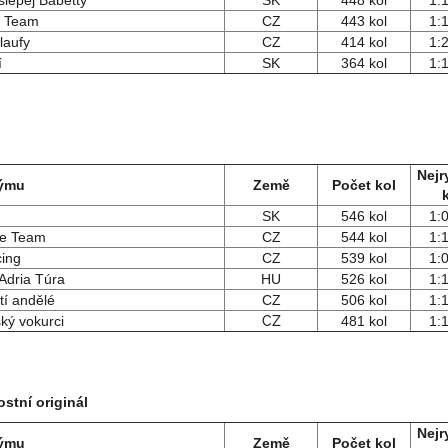
lepej Babetty
SK
448 kol
1:
a Team
CZ
443 kol
1:
laufy
CZ
414 kol
1:
í
SK
364 kol
1:
Nejr
týmu
Země
Počet kol
SK
546 kol
1:
e Team
CZ
544 kol
1:
cing
CZ
539 kol
1:
Adria Túra
HU
526 kol
1:
tí andělé
CZ
506 kol
1:
ký vokurci
CZ
481 kol
1:
stní originál
Nejr
týmu
Země
Počet kol