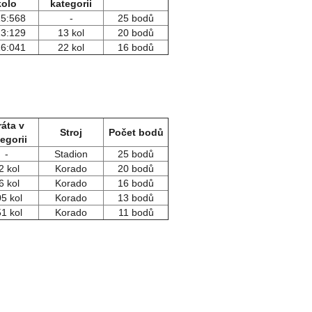
kolo
kategorii
15:568
-
25 bodů
13:129
13 kol
20 bodů
16:041
22 kol
16 bodů
ráta v
Stroj
Počet bodů
egorii
-
Stadion
25 bodů
2 kol
Korado
20 bodů
6 kol
Korado
16 bodů
5 kol
Korado
13 bodů
1 kol
Korado
11 bodů