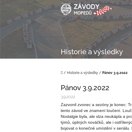
Přejít
na
obsah
Historie a výsledky
Domů
/
Historie a výsledky
/
Pánov 3.9.2022
Pánov 3.9.2022
3.9.2022
Zazvonil zvonec a sezóny je konec: T
tento závod ve znamení loučení. Louči
Nostalgie byla, ale slza neukápla a pr
týmů, úplných nováčků, ale i ostřílen
bojovat o konečné umístění v seriálu. 