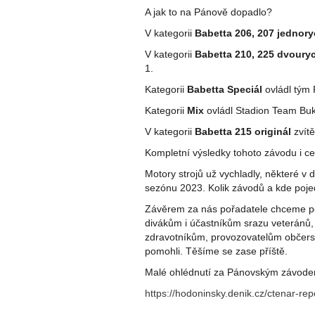
A jak to na Pánově dopadlo?
V kategorii
Babetta 206, 207 jednory
V kategorii
Babetta 210, 225 dvouryc
1.
Kategorii
Babetta Speciál
ovládl tým 
Kategorii
Mix
ovládl Stadion Team Buk 
V kategorii
Babetta 215 originál
zvítě
Kompletní výsledky tohoto závodu i cel
Motory strojů už vychladly, některé v 
sezónu 2023. Kolik závodů a kde poj
Závěrem za nás pořadatele chceme po
divákům i účastníkům srazu veteránů,
zdravotníkům, provozovatelům občerst
pomohli. Těšíme se zase příště.
Malé ohlédnutí za Pánovským závode
https://hodoninsky.denik.cz/ctenar-re