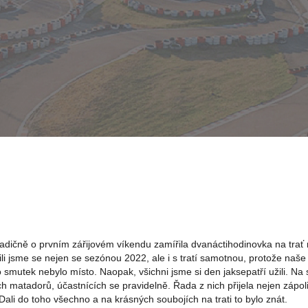
radičně o prvním zářijovém víkendu zamířila dvanáctihodinovka na trať
li jsme se nejen se sezónou 2022, ale i s tratí samotnou, protože naš
o smutek nebylo místo. Naopak, všichni jsme si den jaksepatří užili. Na 
ých matadorů, účastnících se pravidelně.
Řada z nich přijela nejen zápol
Dali do toho všechno a na krásných soubojích na trati to bylo znát.