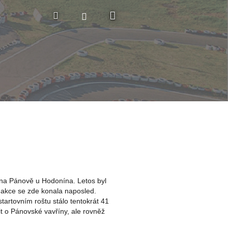
Nákupní
Hledat
Přihlášení
košík
 na Pánově u Hodonína. Letos byl
e akce se zde konala naposled.
startovním roštu stálo tentokrát 41
it o Pánovské vavříny, ale rovněž