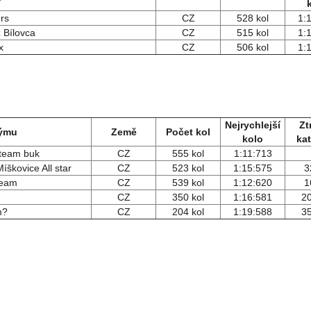
rs
CZ
528 kol
1:
z Bílovca
CZ
515 kol
1:
x
CZ
506 kol
1:
Nejrychlejší
Zt
týmu
Země
Počet kol
kolo
kat
 team buk
CZ
555 kol
1:11:713
škovice All star
CZ
523 kol
1:15:575
3
Team
CZ
539 kol
1:12:620
1
CZ
350 kol
1:16:581
20
m?
CZ
204 kol
1:19:588
35