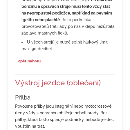
benzínu a opravách stroje musí tento vždy stát
na nepropustné podložce, například na pevném
igelitu nebo plachtě.
Je to podmínka
provozovatelů tratí, aby po nás v depu nezůstala
záplava mastných fleků.
U všech strojů je nutné splnit hlukový limit
max. 90 decibel.
↑ Zpět nahoru
Výstroj jezdce (oblečení)
Přilba
Povolené přilby jsou integrální nebo motocrossové
(tedy vždy s ochranou obličeje neboli brady. Bez
přilby, která takto splňuje podmínky, nebude jezdec
vpuštěn na trať.