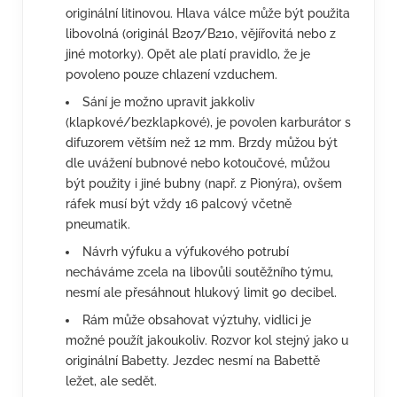
originální litinovou. Hlava válce může být použita
libovolná (originál B207/B210, vějířovitá nebo z
jiné motorky). Opět ale platí pravidlo, že je
povoleno pouze chlazení vzduchem.
Sání je možno upravit jakkoliv
(klapkové/bezklapkové), je povolen karburátor s
difuzorem větším než 12 mm. Brzdy můžou být
dle uvážení bubnové nebo kotoučové, můžou
být použity i jiné bubny (např. z Pionýra), ovšem
ráfek musí být vždy 16 palcový včetně
pneumatik.
Návrh výfuku a výfukového potrubí
necháváme zcela na libovůli soutěžního týmu,
nesmí ale přesáhnout hlukový limit 90 decibel.
Rám může obsahovat výztuhy, vidlici je
možné použít jakoukoliv. Rozvor kol stejný jako u
originální Babetty. Jezdec nesmí na Babettě
ležet, ale sedět.