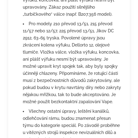
výfuku, koncovka, ani plášť výfuku nesmí být
upravovány. Zákaz použití silnějšího
„turbíčkového“ válce (např. B207.356 model).
Pro modely 210 převod 13/51, 215 převod
11/57 nebo 12/57, 225 převod 13/51, Jikov DC
2912, 63-65 tryska. Povolené úpravy jsou
zkrácení kolena výfuku, Dellorto 12, olejové
tlumiče. Vložka válce, vložka výfuku, koncovka,
ani plášť výfuku nesmí být upravovány. Je
možné upravit kryt spojek tak, aby byly spojky
účinněji chlazeny. Připomínáme, že rotující části
musí z bezpečnostních důvodů zakrytovány, ale
pokud budou v krytu navrtány díry nebo zakryty
nějakou mřížkou, tak to bude akceptováno. Je
možné použít bezkontaktní zapalování Vape.
Všechny ostatní úpravy, leštění kanálků,
odlehčování rámu, budou znamenat přesun
týmu do kategorie speciál. Po závodě proběhne
u vítězných strojů inspekce nevizuálních dílů a