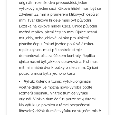
originální rozměr, dva přepouštěcí, jeden
výfukový a jeden sací. Kliková hřídel musí být se
zdvihem 44 mm a průměrem klikových čepů 15
mm. Tvar klikové hřídele musí být původní.
Ložiska na klikové hřídeli 6202. Ojnice původní,
možná replika, pístní čep 10 mm. Ojnice nesmí
mít jehly, nebo jehlové ložisko pro uložení
pístního čepu. Pokud jezdec používá čínskou
repliku ojnice, musí při kontrole stroje
demontovat píst, za účelem kontroly. Replika
ojnice nesmí být jakkoliv upravována. Píst musí
mít minimálně dva kroužky o síle 2 mm. Ojniční
pouzdro musí být z jednoho kusu.
Výfuk:
Koleno a tlumič výfuku originální,
včetně délky. Je možná novo-výroba podle
rozměrů originálu. Vnitřek tlumiče výfuku
originál. Vložka tlumiče S11 pouze se 4 dírami.
Na výfuku je povolen v rámci bezpečnosti
libovolný držák tlumiče výfuku na stejném místě