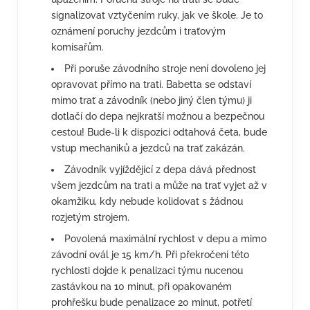
signalizovat vztyčením ruky, jak ve škole. Je to
oznámení poruchy jezdcům i traťovým
komisařům.
Při poruše závodního stroje není dovoleno jej
opravovat přímo na trati. Babetta se odstaví
mimo trať a závodník (nebo jiný člen týmu) ji
dotlačí do depa nejkratší možnou a bezpečnou
cestou! Bude-li k dispozici odtahová četa, bude
vstup mechaniků a jezdců na trať zakázán.
Závodník vyjíždějící z depa dává přednost
všem jezdcům na trati a může na trať vyjet až v
okamžiku, kdy nebude kolidovat s žádnou
rozjetým strojem.
Povolená maximální rychlost v depu a mimo
závodní ovál je 15 km/h. Při překročení této
rychlosti dojde k penalizaci týmu nucenou
zastávkou na 10 minut, při opakovaném
prohřešku bude penalizace 20 minut, potřetí