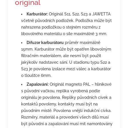
original
Karburátor:
Originál S11, S22, S23 a JAWETTA
včetně původních podložek. Podložka může být
nahrazena podložkou o stejném rozměru z
libovolného materiálu o síle maximálně 3 mm.
Difuzor karburátoru
průměr maximálně
15mm. Karburátor může být opatřen libovolným
filtračním materiálem, ale nesmí být použit
jakýkoliv nadstavec sání. U stadionu typu S22 a
S23 je povolena izolace mezi válec a karburátor
o tloušťce 6mm.
Zapalování:
Originál magneto PAL – hliníkové
s původní vačkou, replika vyrobená podle
originálu je povolena. Repliky původních cívek a
kontaktů povoleny, kontakty musí být na
původním místě. Povolena vnější indukční cívka.
Rozměry, materiál a provedení všech dílů musí
být původní a zapalování musí mít namontovány