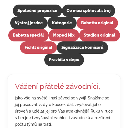
Společné propozice
Co musí splňovat stroj
Výstroj jezdce
Kategorie
Babetta originál
Babetta speciál
Moped Mix
Stadion originál
Fichtl originál
Signalizace komisařů
Pravidla v depu
Vážení přátelé závodníci,
jako vše na světě i náš závod se vyvíjí. Snažíme se
jej posouvat vždy o kousek dál, zvyšovat jeho
úroveň a udělat jej pro Vás atraktivnější. Ruku v ruce
s tím jde i zvyšování rychlosti závodníků a rozšíření
počtu týmů na trati.