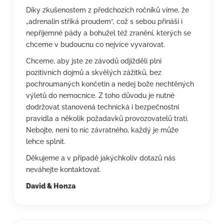
Díky zkušenostem z předchozích ročníků víme, že
„adrenalin stříká proudem“, což s sebou přináší i
nepříjemné pády a bohužel též zranění, kterých se
chceme v budoucnu co nejvíce vyvarovat.
Chceme, aby jste ze závodů odjížděli plni
pozitivních dojmů a skvělých zážitků, bez
pochroumaných končetin a nedej bože nechtěných
výletů do nemocnice. Z toho důvodu je nutné
dodržovat stanovená technická i bezpečnostní
pravidla a několik požadavků provozovatelů tratí.
Nebojte, není to nic závratného, každý je může
lehce splnit.
Děkujeme a v případě jakýchkoliv dotazů nás
neváhejte kontaktovat.
David & Honza