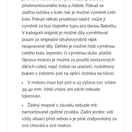
předmontovaného kola a řídítek. Pokud se
zadřou ložiska v kole, tak je možné vyměnit celé
kolo. Pokud někdo proděraví nádrž, může ji
vyměnit za kus stejného typu pro danou Babettu.
V kategorii originál je možné díly vyměňovat
pouze za originální (druhovýrobní) nijak
neupravené díly. Defekt je možné řešit výměnou
celého kola, lepením, či výměnou duše, pláště.
Oprava motoru je možná za použití sestavených
dílčích celků, např. čelisti na unašeči, rozběhový
buben s čelistmi, píst na ojnici, (ložiska na klice).
V motoru musí být píst 0-12 výbrus tzn. vrtání
39-42 mm. Větší vrtání, ani zdvih nebude
tolerován.
Žádný moped v závodu nebude mít
namontované zpětné zrcátka. Zadní jezdec vidí
vždy situaci před sebou a je plně zodpovědný za
své chování a své reakce.