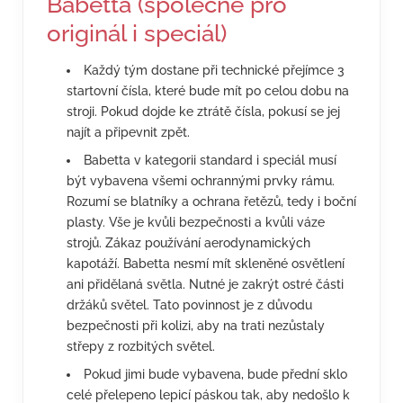
Babetta (společné pro
originál i speciál)
Každý tým dostane při technické přejímce 3
startovní čísla, které bude mít po celou dobu na
stroji. Pokud dojde ke ztrátě čísla, pokusí se jej
najít a připevnit zpět.
Babetta v kategorii standard i speciál musí
být vybavena všemi ochrannými prvky rámu.
Rozumí se blatníky a ochrana řetězů, tedy i boční
plasty. Vše je kvůli bezpečnosti a kvůli váze
strojů. Zákaz používání aerodynamických
kapotáží. Babetta nesmí mít skleněné osvětlení
ani přidělaná světla. Nutné je zakrýt ostré části
držáků světel. Tato povinnost je z důvodu
bezpečnosti při kolizi, aby na trati nezůstaly
střepy z rozbitých světel.
Pokud jimi bude vybavena, bude přední sklo
celé přelepeno lepicí páskou tak, aby nedošlo k