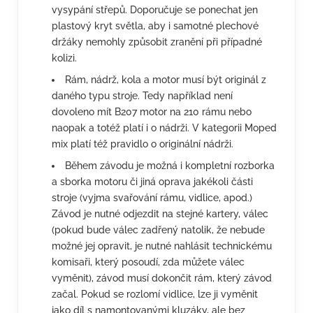
vysypání střepů. Doporučuje se ponechat jen
plastový kryt světla, aby i samotné plechové
držáky nemohly způsobit zranění při případné
kolizi.
Rám, nádrž, kola a motor musí být originál z
daného typu stroje. Tedy například není
dovoleno mít B207 motor na 210 rámu nebo
naopak a totéž platí i o nádrži. V kategorii Moped
mix platí též pravidlo o originální nádrži.
Během závodu je možná i kompletní rozborka
a sborka motoru či jiná oprava jakékoli části
stroje (vyjma svařování rámu, vidlice, apod.)
Závod je nutné odjezdit na stejné kartery, válec
(pokud bude válec zadřený natolik, že nebude
možné jej opravit, je nutné nahlásit technickému
komisaři, který posoudí, zda můžete válec
vyměnit), závod musí dokončit rám, který závod
začal. Pokud se rozlomí vidlice, lze ji vyměnit
jako díl s namontovanými kluzáky, ale bez