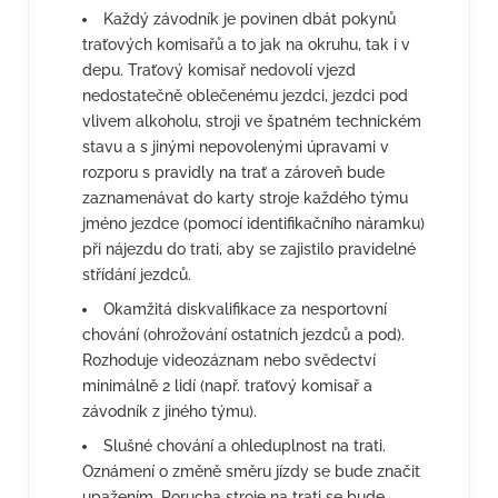
Každý závodník je povinen dbát pokynů
traťových komisařů a to jak na okruhu, tak i v
depu. Traťový komisař nedovolí vjezd
nedostatečně oblečenému jezdci, jezdci pod
vlivem alkoholu, stroji ve špatném technickém
stavu a s jinými nepovolenými úpravami v
rozporu s pravidly na trať a zároveň bude
zaznamenávat do karty stroje každého týmu
jméno jezdce (pomocí identifikačního náramku)
při nájezdu do trati, aby se zajistilo pravidelné
střídání jezdců.
Okamžitá diskvalifikace za nesportovní
chování (ohrožování ostatních jezdců a pod).
Rozhoduje videozáznam nebo svědectví
minimálně 2 lidí (např. traťový komisař a
závodník z jiného týmu).
Slušné chování a ohleduplnost na trati.
Oznámení o změně směru jízdy se bude značit
upažením. Porucha stroje na trati se bude