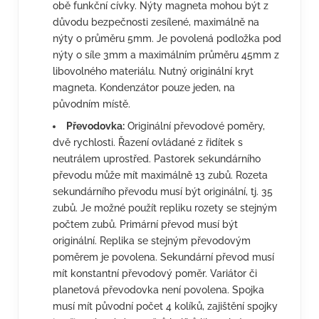
obě funkční cívky. Nýty magneta mohou být z
důvodu bezpečnosti zesílené, maximálně na
nýty o průměru 5mm. Je povolená podložka pod
nýty o síle 3mm a maximálním průměru 45mm z
libovolného materiálu. Nutný originální kryt
magneta. Kondenzátor pouze jeden, na
původním místě.
Převodovka:
Originální převodové poměry,
dvě rychlosti. Řazení ovládané z řidítek s
neutrálem uprostřed. Pastorek sekundárního
převodu může mít maximálně 13 zubů. Rozeta
sekundárního převodu musí být originální, tj. 35
zubů. Je možné použít repliku rozety se stejným
počtem zubů. Primární převod musí být
originální. Replika se stejným převodovým
poměrem je povolena. Sekundární převod musí
mít konstantní převodový poměr. Variátor či
planetová převodovka není povolena. Spojka
musí mít původní počet 4 kolíků, zajištění spojky