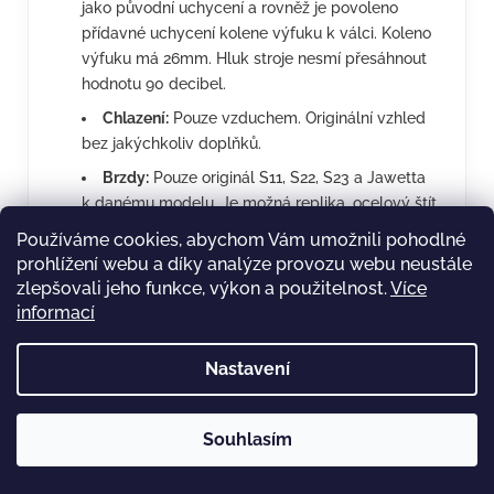
jako původní uchycení a rovněž je povoleno
přídavné uchycení kolene výfuku k válci. Koleno
výfuku má 26mm. Hluk stroje nesmí přesáhnout
hodnotu 90 decibel.
Chlazení:
Pouze vzduchem. Originální vzhled
bez jakýchkoliv doplňků.
Brzdy:
Pouze originál S11, S22, S23 a Jawetta
k danému modelu. Je možná replika, ocelový štít
povolen. V rámci bezpečnosti může být použita
Používáme cookies, abychom Vám umožnili pohodlné
zesílená aretace brzdy.
prohlížení webu a díky analýze provozu webu neustále
zlepšovali jeho funkce, výkon a použitelnost.
Více
Ráfky a pláště:
Pláště originál průměry 2“x19“,
informací
2 1/4“x19“(moped, kárka). Motokrosové pláště,
tzv. drapáky, nejsou povoleny. Ráfky musí být
originální nebo zcela shodná replika..
Nastavení
Vidlice, rám, řidítka a blatníky:
Vše originál,
možná zcela shodná replika. Z důvodu
Souhlasím
bezpečnosti je povoleno přídavné uchycení
předního blatníku. Může být použit zcela shodný