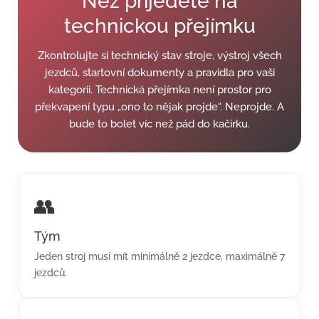
Než přijedete na
technickou přejímku
Zkontrolujte si technický stav stroje, výstroj všech
jezdců, startovní dokumenty a pravidla pro vaši
kategorii. Technická přejímka není prostor pro
překvapení typu „ono to nějak projde“. Neprojde. A
bude to bolet víc než pád do kačírku.
👥
Tým
Jeden stroj musí mít minimálně 2 jezdce, maximálně 7
jezdců.