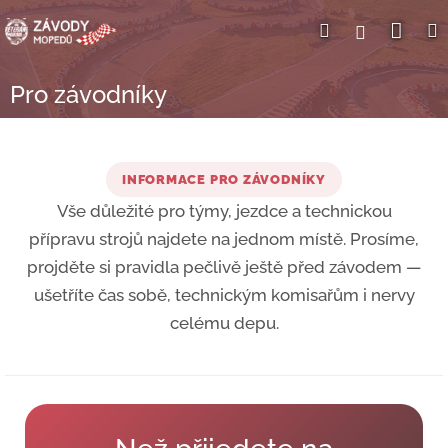
Přejít
Nák
Hledat
Přihlášení
na
obsah
koší
Pro závodníky
INFORMACE PRO ZÁVODNÍKY
Vše důležité pro týmy, jezdce a technickou
přípravu strojů najdete na jednom místě. Prosíme,
projděte si pravidla pečlivě ještě před závodem —
ušetříte čas sobě, technickým komisařům i nervy
celému depu.