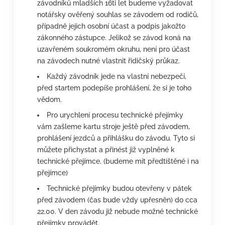
závodníků mladších 16ti let budeme vyžadovat
notářsky ověřený souhlas se závodem od rodičů,
případně jejich osobní účast a podpis jakožto
zákonného zástupce. Jelikož se závod koná na
uzavřeném soukromém okruhu, není pro účast
na závodech nutné vlastnit řidičský průkaz.
Každý závodník jede na vlastní nebezpečí,
před startem podepíše prohlášení, že si je toho
vědom.
Pro urychlení procesu technické přejímky
vám zašleme kartu stroje ještě před závodem,
prohlášení jezdců a přihlášku do závodu. Tyto si
můžete přichystat a přinést již vyplněné k
technické přejímce. (budeme mít předtištěné i na
přejímce)
Technické přejímky budou otevřeny v pátek
před závodem (čas bude vždy upřesněn) do cca
22.00. V den závodu již nebude možné technické
přejímky provádět.