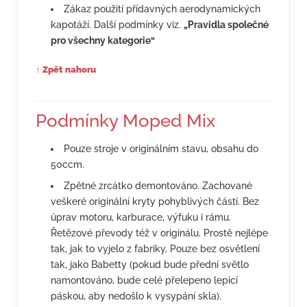
Zákaz použití přídavných aerodynamických
kapotáží. Další podmínky viz.
„Pravidla společné
pro všechny kategorie“
↑ Zpět nahoru
Podmínky Moped Mix
Pouze stroje v originálním stavu, obsahu do
50ccm.
Zpětné zrcátko demontováno. Zachované
veškeré originální kryty pohyblivých částí. Bez
úprav motoru, karburace, výfuku i rámu.
Řetězové převody též v originálu. Prostě nejlépe
tak, jak to vyjelo z fabriky, Pouze bez osvětlení
tak, jako Babetty (pokud bude přední světlo
namontováno, bude celé přelepeno lepicí
páskou, aby nedošlo k vysypání skla).