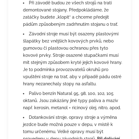
Při závodě budou ze všech strojů na trati
demontované stojany. Předpokládáme, že
zatáčky budete „klopit“ a chceme předejít
pádům způsobeným zadrhnutím stojanu o trať.
Závodní stroje musí být osazeny plastovými
šlapátky bez vnějších kovových prvků, nebo
gumovou či plastovou ochranou přes tyto
kovové prvky. Stroje osazené stupačkami musí
mít stejným způsobem kryté jejich kovové hrany.
Je to podmínka provozovatelů okruhů pro
vpuštění stroje na trať, aby v případě pádu ostré
hrany nezanechaly stopy na asfaltu.
Palivo benzín Natural 95, 98, 100, 102, 105
oktanů. Jsou zakázány jiné typy paliva a maziv
např. kerosin, metanol + ricinový olej, nitro, apod.
Dotankování stroje, opravy stroje a výměna
jezdce bude možná pouze v depu, v místě k
tomu určenému. Velké opravy musí být
provedeny v depu závodních strojů.
Při dolívání