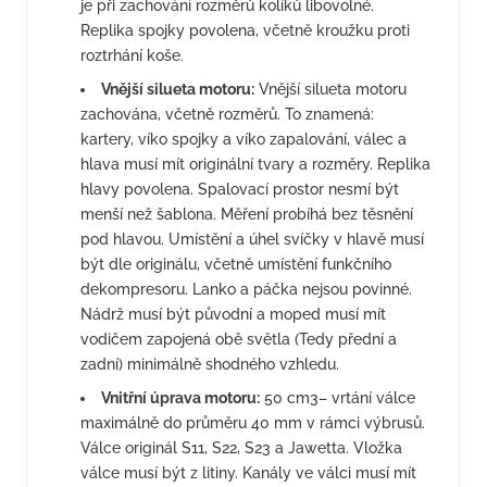
je při zachování rozměrů kolíků libovolné.
Replika spojky povolena, včetně kroužku proti
roztrhání koše.
Vnější silueta motoru:
Vnější silueta motoru
zachována, včetně rozměrů. To znamená:
kartery, víko spojky a víko zapalování, válec a
hlava musí mít originální tvary a rozměry. Replika
hlavy povolena. Spalovací prostor nesmí být
menší než šablona. Měření probíhá bez těsnění
pod hlavou. Umístění a úhel svíčky v hlavě musí
být dle originálu, včetně umístění funkčního
dekompresoru. Lanko a páčka nejsou povinné.
Nádrž musí být původní a moped musí mít
vodičem zapojená obě světla (Tedy přední a
zadní) minimálně shodného vzhledu.
Vnitřní úprava motoru:
50 cm3– vrtání válce
maximálně do průměru 40 mm v rámci výbrusů.
Válce originál S11, S22, S23 a Jawetta. Vložka
válce musí být z litiny. Kanály ve válci musí mít