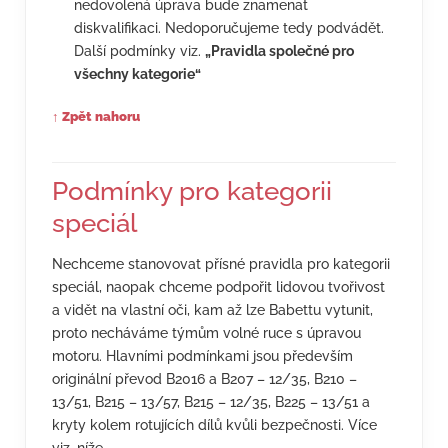
nedovolená úprava bude znamenat
diskvalifikaci. Nedoporučujeme tedy podvádět.
Další podmínky viz.
„Pravidla společné pro
všechny kategorie“
↑ Zpět nahoru
Podmínky pro kategorii
speciál
Nechceme stanovovat přísné pravidla pro kategorii
speciál, naopak chceme podpořit lidovou tvořivost
a vidět na vlastní oči, kam až lze Babettu vytunit,
proto necháváme týmům volné ruce s úpravou
motoru. Hlavními podmínkami jsou především
originální převod B2016 a B207 – 12/35, B210 –
13/51, B215 – 13/57, B215 – 12/35, B225 – 13/51 a
kryty kolem rotujících dílů kvůli bezpečnosti. Více