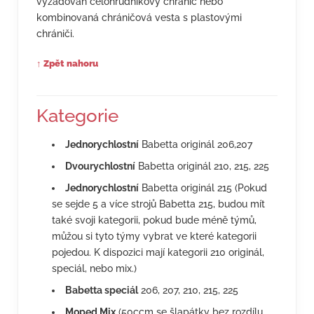
vyžadován celohrudníkový chránič nebo
kombinovaná chráničová vesta s plastovými
chrániči.
↑ Zpět nahoru
Kategorie
Jednorychlostní
Babetta originál 206,207
Dvourychlostní
Babetta originál 210, 215, 225
Jednorychlostní
Babetta originál 215 (Pokud
se sejde 5 a více strojů Babetta 215, budou mít
také svoji kategorii, pokud bude méně týmů,
můžou si tyto týmy vybrat ve které kategorii
pojedou. K dispozici mají kategorii 210 originál,
speciál, nebo mix.)
Babetta speciál
206, 207, 210, 215, 225
Moped Mix
(50ccm se šlapátky bez rozdílu