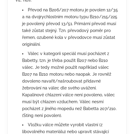
viz. níže.
Převod na B206/207 motoru je povolen 12/35
a na dvojrychlostním motoru typu B210/215/225
je povolený převod 13/51. Primární převod musí
také zůstat stejný. Tzn. převodový poměr pro
řemen, ozubené kola v převodovce musí zůstat
originální.
Válec v kategorii speciál musí pocházet z
Babetty, tzn. je třeba použít B207 nebo B210
válec. Je tedy možné použít například válec
B207 na B210 motoru nebo naopak. Je rovněž
dovoleno navařit/našroubovat přídavné
žebrování na válec dle svého uvážení.
Kapalinové chlazení válce není povoleno, válec
musí být chlazen vzduchem. Válec nesmí
pocházet z jiného mopedu než Babetta 207/210.
(Sting není povolen).
Vložku válce můžete vyrobit vlastní (z
libovolného materiálu) nebo upravit stávající