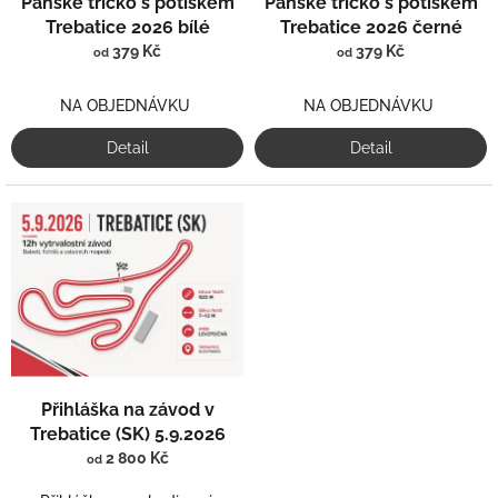
Pánské tričko s potiskem
Pánské tričko s potiskem
u
Trebatice 2026 bílé
Trebatice 2026 černé
k
379 Kč
379 Kč
od
od
t
ů
NA OBJEDNÁVKU
NA OBJEDNÁVKU
Detail
Detail
Přihláška na závod v
Trebatice (SK) 5.9.2026
2 800 Kč
od