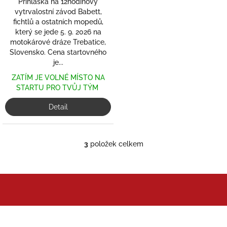
Přihláška na 12hodinový
vytrvalostní závod Babett,
fichtlů a ostatních mopedů,
který se jede 5. 9. 2026 na
motokárové dráze Trebatice,
Slovensko. Cena startovného
je...
ZATÍM JE VOLNÉ MÍSTO NA
STARTU PRO TVŮJ TÝM
Detail
3
položek celkem
O
v
l
á
d
a
c
Z
í
á
p