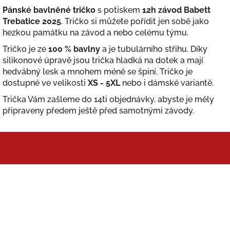
Pánské bavlněné tričko
s potiskem
12h závod Babett
Trebatice 2025
. Tričko si můžete pořídit jen sobě jako
hezkou památku na závod a nebo celému týmu.
Tričko je ze
100 % bavlny
a je tubulárního střihu. Díky
silikonové úpravě jsou trička hladká na dotek a mají
hedvábný lesk a mnohem méně se špiní. Tričko je
dostupné ve velikosti
XS - 5XL
nebo i dámské variantě.
Trička Vám zašleme do 14ti objednávky, abyste je měly
připraveny předem ještě před samotnými závody.
Z
á
p
a
t
í