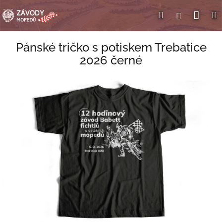
Přejít
Nák
Hledat
Přihlášení
na
obsah
koší
Pánské tričko s potiskem Trebatice
2026 černé