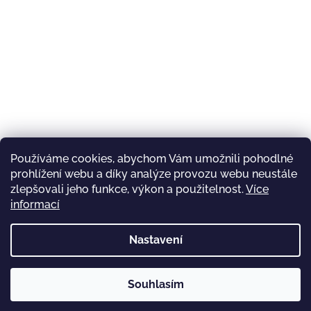
Používáme cookies, abychom Vám umožnili pohodlné
prohlížení webu a díky analýze provozu webu neustále
zlepšovali jeho funkce, výkon a použitelnost.
Více
informací
Nastavení
Copyright 2026
Souhlasím
Závody mopedů
. Všechna práva
Vytvořil Shoptet
vyhrazena.