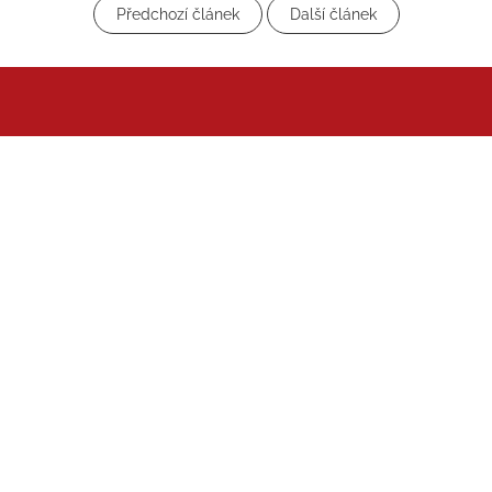
Předchozí článek
Další článek
Z
á
p
a
t
í