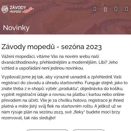
Přejít
Nák
Hledat
Přihlášení
na
obsah
koší
Novinky
Závody mopedů - sezóna 2023
Vážení mopeďáci, vítáme Vás na novém webu naší
dvanáctihodinovky, přehlednějším a modernějším. Líbí? Jeho
vzhled a uspořádání není jedinou novinkou.
Vypilovali jsme jej tak, aby výrazně usnadnil a zpřehlednil Vaši
registraci do závodu a úhradu startovného. Funguje stejně, jako to
znáte třeba z e-shopů: výběr „produktu“, objednávka do košíku,
vyplnit registrační údaje a rovnou na platbu ( kartou nebo online
převodem na účet). Vše je za chvilku hotovo, registrace je ihned
platná a máte jistý svůj flek na startovním roštu. A jelikož už se
nám rýsuje plán na sezónu 2023, své „fleky“ budete moci brzy
rezervovat, tak nás sledujte!