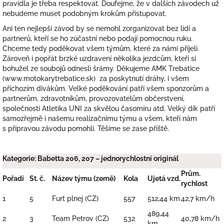
pravidla je třeba respektovat. Doufejme, že v dalších závodech už
nebudeme muset podobným krokům přistupovat.
Ani ten nejlepší závod by se nemohl zorganizovat bez lidí a
partnerů, kteří se ho zúčastní nebo podají pomocnou ruku.
Chceme tedy poděkovat všem týmům, které za námi přijeli.
Zároveň i popřát brzké uzdravení několika jezdcům, kteří si
bohužel ze soubojů odnesli šrámy. Děkujeme AMK Trebatice
(www.motokarytrebatice.sk) za poskytnutí dráhy, i všem
příchozím divákům. Velké poděkování patří všem sponzorům a
partnerům, zdravotníkům, provozovatelům občerstvení,
společnosti Atletika UNI za skvělou časomíru atd. Velký dík patří
samozřejmě i našemu realizačnímu týmu a všem, kteří nám
s přípravou závodu pomohli. Těšíme se zase příště.
Kategorie: Babetta 206, 207 – jednorychlostní originál
Prům.
Pořadí
St. č.
Název týmu (země)
Kola
Ujetá vzd.
rychlost
1
5
Furt plnej (CZ)
557
512,44 km
42,7 km/h
489,44
2
3
Team Petrov (CZ)
532
40,78 km/h
km