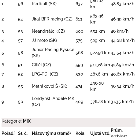
586,04
1
56
Redbull (SK)
637
48,83 km/h
km
563,96
2
54
Jíral BFR racing (CZ)
613
46,99 km/h
km
3
53
Neandrtálci (CZ)
600
552 km
46 km/h
4
57
JJ moto (SK)
575
529 km
44,08 km/h
Junior Racing Kysuce
5
58
568
522,56 km
43,54 km/h
(SK)
6
51
Citiči (CZ)
559
514,28 km
42,85 km/h
7
52
LPG-TDI (CZ)
530
487,6 km
40,63 km/h
436,08
8
55
Metrákovci Š (SK)
474
36,34 km/h
km
Londýnští Andělé MK
9
50
409
376,28 km
31,35 km/h
(CZ)
Kategorie:
MIX
Prům.
Pořadí
St. č.
Název týmu (země)
Kola
Ujetá vzd.
rychlost