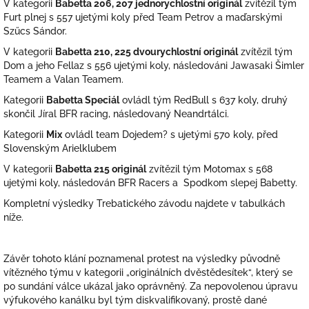
V kategorii
Babetta 206, 207 jednorychlostní originál
zvítězil tým
Furt plnej s 557 ujetými koly před Team Petrov a maďarskými
Szűcs Sándor.
V kategorii
Babetta 210, 225 dvourychlostní originál
zvítězil tým
Dom a jeho Fellaz s 556 ujetými koly, následováni Jawasaki Šimler
Teamem a Valan Teamem.
Kategorii
Babetta Speciál
ovládl tým RedBull s 637 koly, druhý
skončil Jíral BFR racing, následovaný Neandrtálci.
Kategorii
Mix
ovládl team Dojedem? s ujetými 570 koly, před
Slovenským Arielklubem
V kategorii
Babetta 215 originál
zvítězil tým Motomax s 568
ujetými koly, následován BFR Racers a Spodkom slepej Babetty.
Kompletní výsledky Trebatického závodu najdete v tabulkách
níže.
Závěr tohoto klání poznamenal protest na výsledky původně
vítězného týmu v kategorii „originálních dvěstědesítek“, který se
po sundání válce ukázal jako oprávněný. Za nepovolenou úpravu
výfukového kanálku byl tým diskvalifikovaný, prostě dané