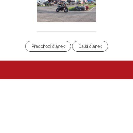
Předchozí článek
Další článek
Z
á
p
a
t
í