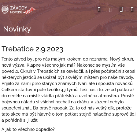
Přejít
Nák
Hledat
Přihlášení
na
obsah
koší
Novinky
Trebatice 2.9.2023
Tento závod byl pro nás malým krokem do neznáma. Nový okruh,
nová výzva. Klapne všechno jak má? Nakonec se myslím vše
povedlo.
Okruh v Trebaticích se osvědčil, a i přes počáteční skepsi
některých jezdců se ukázal být skvělým místem pro naše závody.
Přijelo za námi plno starých známých tváří, ale i spousta nováčků.
Celkem startovní pole tvořilo 43 týmů. Těší nás i to, že od pátku až
do neděle na místě vládla přátelská a uvolněná atmosféra. Prostě
bojovnou náladu si všichni nechali na dráhu, v zázemí nebylo
soupeření znát. Ba právě naopak. Za to od nás velký dík, protože
tato akce má být hlavně o tom potkat stejně naladěné suprové lidi
a pořádně si ji užít.
A jak to všechno dopadlo?