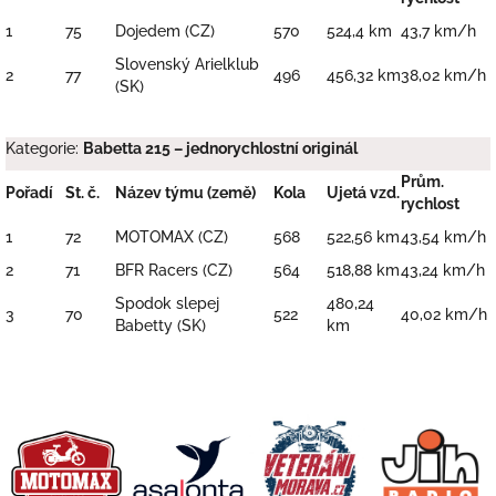
1
75
Dojedem (CZ)
570
524,4 km
43,7 km/h
Slovenský Arielklub
2
77
496
456,32 km
38,02 km/h
(SK)
Kategorie:
Babetta 215 – jednorychlostní originál
Prům.
Pořadí
St. č.
Název týmu (země)
Kola
Ujetá vzd.
rychlost
1
72
MOTOMAX (CZ)
568
522,56 km
43,54 km/h
2
71
BFR Racers (CZ)
564
518,88 km
43,24 km/h
Spodok slepej
480,24
3
70
522
40,02 km/h
Babetty (SK)
km