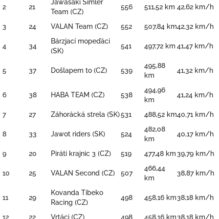
Jawasaki Šimler
2
21
556
511,52 km
42,62 km/h
Team (CZ)
3
24
VALAN Team (CZ)
552
507,84 km
42,32 km/h
Bárzjací mopeďáci
4
34
541
497,72 km
41,47 km/h
(SK)
495,88
5
37
Došlapem to (CZ)
539
41,32 km/h
km
494,96
6
38
HABA TEAM (CZ)
538
41,24 km/h
km
7
27
Záhorácká strela (SK)
531
488,52 km
40,71 km/h
482,08
8
33
Jawot riders (SK)
524
40,17 km/h
km
9
20
Piráti krajnic 3 (CZ)
519
477,48 km
39,79 km/h
466,44
10
25
VALAN Second (CZ)
507
38,87 km/h
km
Kovanda Tibeko
11
29
498
458,16 km
38,18 km/h
Racing (CZ)
12
22
Vrtáci (CZ)
498
458,16 km
38,18 km/h