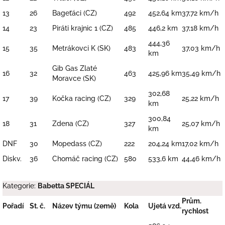
13
26
Bageťáci (CZ)
492
452,64 km
37,72 km/h
14
23
Piráti krajnic 1 (CZ)
485
446,2 km
37,18 km/h
444,36
15
35
Metrákovci K (SK)
483
37,03 km/h
km
Gib Gas Zlaté
16
32
463
425,96 km
35,49 km/h
Moravce (SK)
302,68
17
39
Kočka racing (CZ)
329
25,22 km/h
km
300,84
18
31
Zdena (CZ)
327
25,07 km/h
km
DNF
30
Mopedass (CZ)
222
204,24 km
17,02 km/h
Diskv.
36
Chomáč racing (CZ)
580
533,6 km
44,46 km/h
Kategorie:
Babetta SPECIÁL
Prům.
Pořadí
St. č.
Název týmu (země)
Kola
Ujetá vzd.
rychlost