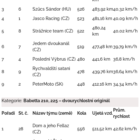
3
6
Szűcs Sándor (HU)
526
483,92 km
40,32 km/h
4
1
Jasco Racing (CZ)
523
481,16 km
40,09 km/h
480,24
5
8
Strážnice team (CZ)
522
40,02 km/h
km
Jedem dvoukanál
6
7
519
477,48 km
39,79 km/h
(CZ)
7
4
Poslední Výbrus (CZ)
480
441,6 km
36,8 km/h
Rychvaldští satani
8
9
478
439,76 km
36,64 km/h
(CZ)
9
2
PeterMoto (SK)
448
412,16 km
34,34 km/h
Kategorie:
Babetta 210, 225 – dvourychlostní originál
Prům.
Pořadí
St. č.
Název týmu (země)
Kola
Ujetá vzd.
rychlost
Dom a jeho Fellaz
1
28
556
511,52 km
42,62 km/h
(CZ)