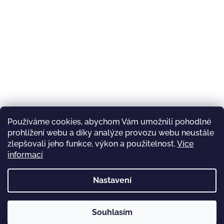
Používáme cookies, abychom Vám umožnili pohodlné
prohlížení webu a díky analýze provozu webu neustále
zlepšovali jeho funkce, výkon a použitelnost.
Více
informací
Nastavení
Souhlasím
Copyright 2026
Závody mopedů
. Všechna práva
Vytvořil Shoptet
vyhrazena.