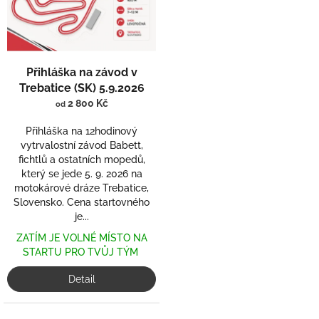
s
u
p
k
r
t
o
ů
d
Přihláška na závod v
u
Trebatice (SK) 5.9.2026
k
2 800 Kč
od
t
ů
Přihláška na 12hodinový
vytrvalostní závod Babett,
fichtlů a ostatních mopedů,
který se jede 5. 9. 2026 na
motokárové dráze Trebatice,
Slovensko. Cena startovného
je...
ZATÍM JE VOLNÉ MÍSTO NA
STARTU PRO TVŮJ TÝM
Detail