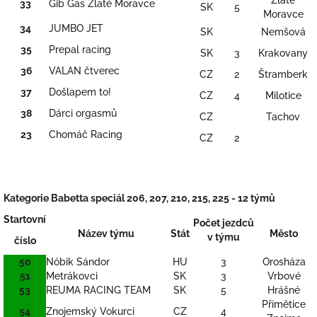
Zlaté
33
Gib Gas Zlaté Moravce
SK
5
Moravce
34
JUMBO JET
SK
Nemšová
35
Prepal racing
SK
3
Krakovany
36
VALAN čtverec
CZ
2
Štramberk
37
Došlapem to!
CZ
4
Milotice
38
Dárci orgasmů
CZ
Tachov
23
Chomáč Racing
CZ
2
Kategorie Babetta speciál 206, 207, 210, 215, 225 - 12 týmů
Startovní
Počet
jezdců
Název týmu
Stát
Město
v týmu
číslo
50
Nóbik Sándor
HU
3
Orosháza
51
Metrákovci
SK
3
Vrbové
53
REUMA RACING TEAM
SK
5
Hrášné
Přímětice
54
Znojemský Vokurci
CZ
4