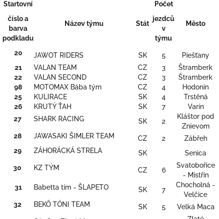
Startovní
Počet
číslo a
jezdců
Název týmu
Stát
Město
barva
v
podkladu
týmu
20
JAWOT RIDERS
SK
5
Piešťany
21
VALAN TEAM
CZ
3
Štramberk
22
VALAN SECOND
CZ
3
Štramberk
98
MOTOMAX Bába tým
CZ
4
Hodonín
25
KULIRACE
SK
4
Trstěná
26
KRUTÝ ŤAH
SK
7
Varín
Kláštor pod
27
SHARK RACING
SK
2
Znievom
28
JAWASAKI ŠIMLER TEAM
CZ
2
Zábřeh
29
ZÁHORÁCKÁ STRELA
SK
Senica
Svatobořice
30
KZ TÝM
CZ
6
- Mistřín
Chocholná -
31
Babetta tím - ŠLAPETO
SK
7
Velčice
32
BEKŐ TÓNI TEAM
SK
5
Velká Maca