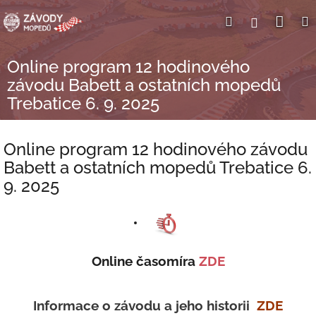
Přejít
Nák
Hledat
Přihlášení
na
obsah
koší
Online program 12 hodinového
závodu Babett a ostatních mopedů
Trebatice 6. 9. 2025
Online program 12 hodinového závodu
Babett a ostatních mopedů Trebatice 6.
9. 2025
Online časomíra
ZDE
Informace o závodu a jeho historii
ZDE