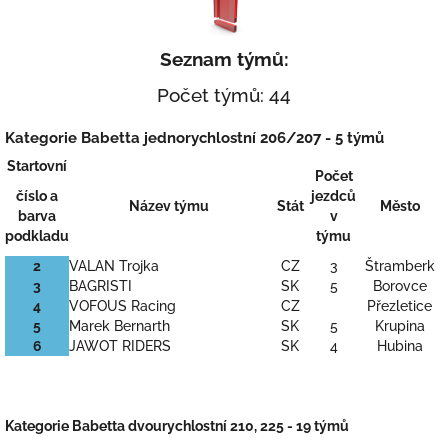
Seznam týmů:
Počet týmů: 44
Kategorie Babetta jednorychlostní 206/207 - 5 týmů
Startovní
Počet
číslo a
jezdců
Název týmu
Stát
Město
barva
v
podkladu
týmu
2
VALAN Trojka
CZ
3
Štramberk
3
BAGRISTI
SK
5
Borovce
4
VOFOUS Racing
CZ
Přezletice
5
Marek Bernarth
SK
5
Krupina
6
JAWOT RIDERS
SK
4
Hubina
Kategorie Babetta dvourychlostní 210, 225 - 19 týmů