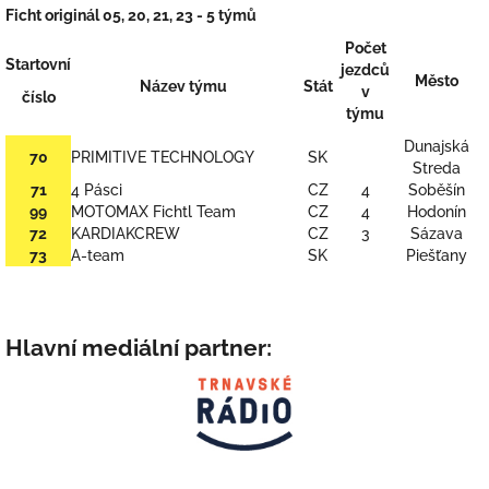
Ficht originál 05, 20, 21, 23 - 5 týmů
Počet
Startovní
jezdců
Město
Název týmu
Stát
v
číslo
týmu
Dunajská
70
PRIMITIVE TECHNOLOGY
SK
Streda
71
4 Pásci
CZ
4
Soběšín
99
MOTOMAX Fichtl Team
CZ
4
Hodonín
72
KARDIAKCREW
CZ
3
Sázava
73
A-team
SK
Piešťany
Hlavní mediální partner: