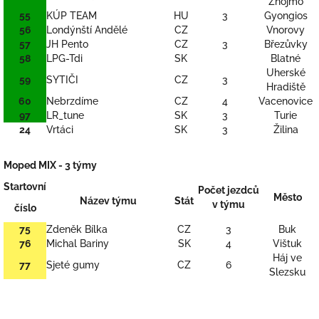
Znojmo
55
KÚP TEAM
HU
3
Gyongios
56
Londýnští Andělé
CZ
Vnorovy
57
JH Pento
CZ
3
Březůvky
58
LPG-Tdi
SK
Blatné
Uherské
59
SYTIČI
CZ
3
Hradiště
60
Nebrzdíme
CZ
4
Vacenovice
97
LR_tune
SK
3
Turie
24
Vrtáci
SK
3
Žilina
Moped MIX - 3 týmy
Startovní
Počet
jezdců
Město
Název týmu
Stát
v týmu
číslo
75
Zdeněk Bílka
CZ
3
Buk
76
Michal Bariny
SK
4
Vištuk
Háj ve
77
Sjeté gumy
CZ
6
Slezsku